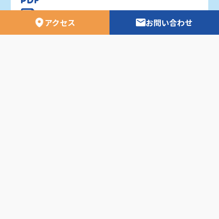
利用者資金の保全方法について
アクセス
お問い合わせ
〒860-0801 熊本県熊本市中央区安政町6-5
電話：096-326-1611
FAX：096-326-2739