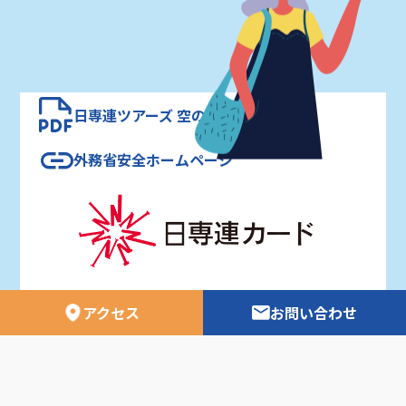
日専連ツアーズ 空の時刻表
外務省安全ホームページ
日専連ツアーズ ニュース
アクセス
お問い合わせ
利用者資金の保全方法について